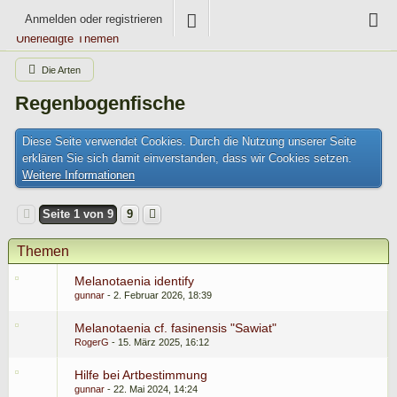
Anmelden oder registrieren
Unerledigte Themen
Die Arten
Regenbogenfische
Diese Seite verwendet Cookies. Durch die Nutzung unserer Seite
erklären Sie sich damit einverstanden, dass wir Cookies setzen.
Weitere Informationen
Seite 1 von 9
9
Themen
Melanotaenia identify
gunnar
2. Februar 2026, 18:39
Melanotaenia cf. fasinensis "Sawiat"
RogerG
15. März 2025, 16:12
Hilfe bei Artbestimmung
gunnar
22. Mai 2024, 14:24