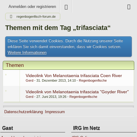
Anmelden oder registrieren
regenbogenfisch-forum.de
Themen mit dem Tag „trifasciata“
Diese Seite verwendet Cookies. Durch die Nutzung unserer Seite
erklären Sie sich damit einverstanden, dass wir Cookies setzen.
Weitere Informationen
Themen
Videolink Von Melanotaenia trifasciata Coen River
Gerd
31. Dezember 2013, 14:10
Regenbogenfische
Videolink von Melanotaenia trifasciata "Goyder River"
Gerd
27. Juni 2013, 19:26
Regenbogenfische
Datenschutzerklärung
Impressum
Gast
IRG im Netz