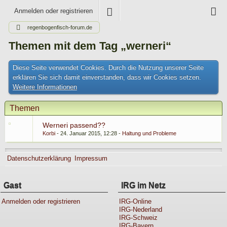
Anmelden oder registrieren
regenbogenfisch-forum.de
Themen mit dem Tag „werneri“
Diese Seite verwendet Cookies. Durch die Nutzung unserer Seite
erklären Sie sich damit einverstanden, dass wir Cookies setzen.
Weitere Informationen
Themen
Werneri passend??
Korbi
24. Januar 2015, 12:28
Haltung und Probleme
Datenschutzerklärung
Impressum
Gast
IRG im Netz
Anmelden oder registrieren
IRG-Online
IRG-Nederland
IRG-Schweiz
IRG-Bayern