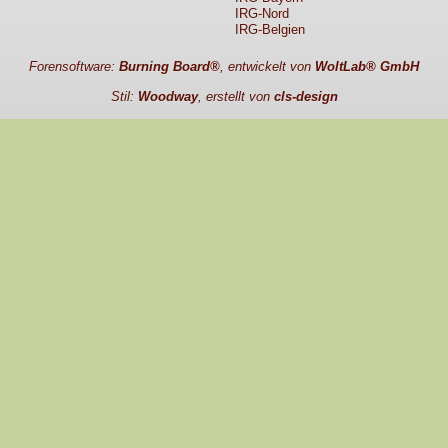
IRG-Nord
IRG-Belgien
Forensoftware:
Burning Board®
, entwickelt von
WoltLab® GmbH
Stil:
Woodway
, erstellt von
cls-design