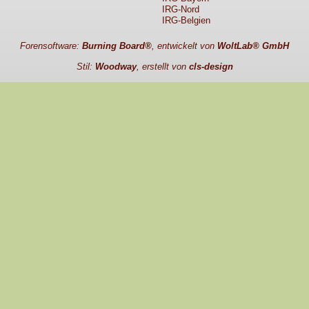
IRG-Nord
IRG-Belgien
Forensoftware:
Burning Board®
, entwickelt von
WoltLab® GmbH
Stil:
Woodway
, erstellt von
cls-design