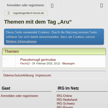
Anmelden oder registrieren
regenbogenfisch-forum.de
Themen mit dem Tag „Aru“
Diese Seite verwendet Cookies. Durch die Nutzung unserer Seite
erklären Sie sich damit einverstanden, dass wir Cookies setzen.
Weitere Informationen
Themen
Pseudomugil gertrudae
Fisch12
24. Februar 2015, 10:11
Blauaugen
Datenschutzerklärung
Impressum
Gast
IRG im Netz
Anmelden oder registrieren
IRG-Online
IRG-Nederland
IRG-Schweiz
IRG-Bayern