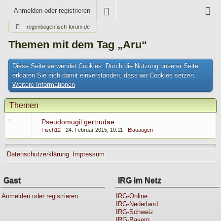
Anmelden oder registrieren
regenbogenfisch-forum.de
Themen mit dem Tag „Aru“
Diese Seite verwendet Cookies. Durch die Nutzung unserer Seite
erklären Sie sich damit einverstanden, dass wir Cookies setzen.
Weitere Informationen
Themen
Pseudomugil gertrudae
Fisch12
24. Februar 2015, 10:11
Blauaugen
Datenschutzerklärung
Impressum
Gast
IRG im Netz
Anmelden oder registrieren
IRG-Online
IRG-Nederland
IRG-Schweiz
IRG-Bayern