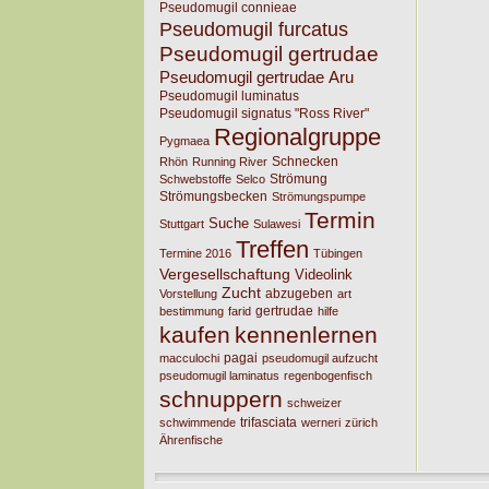
Pseudomugil connieae
Pseudomugil furcatus
Pseudomugil gertrudae
Pseudomugil gertrudae Aru
Pseudomugil luminatus
Pseudomugil signatus "Ross River"
Regionalgruppe
Pygmaea
Schnecken
Rhön
Running River
Strömung
Schwebstoffe
Selco
Strömungsbecken
Strömungspumpe
Termin
Suche
Stuttgart
Sulawesi
Treffen
Termine 2016
Tübingen
Vergesellschaftung
Videolink
Zucht
abzugeben
Vorstellung
art
gertrudae
bestimmung
farid
hilfe
kaufen
kennenlernen
pagai
macculochi
pseudomugil aufzucht
pseudomugil laminatus
regenbogenfisch
schnuppern
schweizer
trifasciata
schwimmende
werneri
zürich
Ährenfische