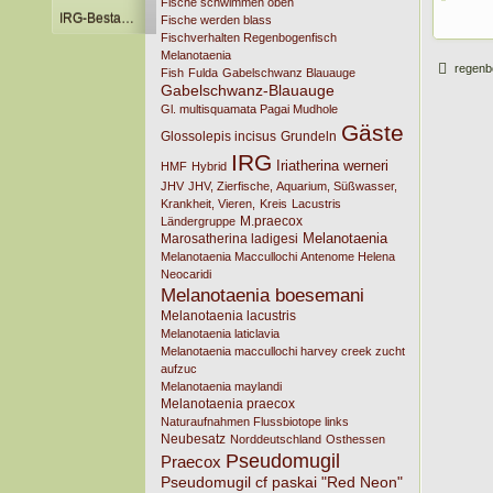
Fische schwimmen oben
IRG-Bestandsliste
Fische werden blass
Fischverhalten Regenbogenfisch
Melanotaenia
regenb
Fish
Fulda
Gabelschwanz Blauauge
Gabelschwanz-Blauauge
Gl. multisquamata Pagai Mudhole
Gäste
Glossolepis incisus
Grundeln
IRG
Iriatherina werneri
HMF
Hybrid
JHV
JHV, Zierfische, Aquarium, Süßwasser,
Krankheit, Vieren,
Kreis
Lacustris
M.praecox
Ländergruppe
Melanotaenia
Marosatherina ladigesi
Melanotaenia Maccullochi Antenome Helena
Neocaridi
Melanotaenia boesemani
Melanotaenia lacustris
Melanotaenia laticlavia
Melanotaenia maccullochi harvey creek zucht
aufzuc
Melanotaenia maylandi
Melanotaenia praecox
Naturaufnahmen Flussbiotope links
Neubesatz
Norddeutschland
Osthessen
Pseudomugil
Praecox
Pseudomugil cf paskai "Red Neon"