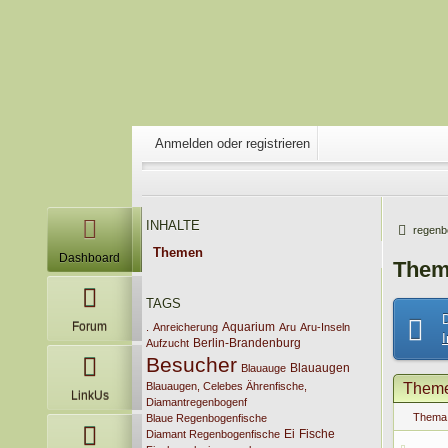
Anmelden oder registrieren
INHALTE
regenb
Themen
Dashboard
Them
TAGS
Forum
Aquarium
.
Anreicherung
Aru
Aru-Inseln
Berlin-Brandenburg
Aufzucht
Besucher
Blauaugen
Blauauge
Blauaugen, Celebes Ährenfische,
Them
LinkUs
Diamantregenbogenf
Thema
Blaue Regenbogenfische
Ei
Fische
Diamant Regenbogenfische