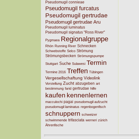
Pseudomugil connieae
Pseudomugil furcatus
Pseudomugil gertrudae
Pseudomugil gertrudae Aru
Pseudomugil luminatus
Pseudomugil signatus "Ross River"
Regionalgruppe
Pygmaea
Schnecken
Rhön
Running River
Strömung
Schwebstoffe
Selco
Strömungsbecken
Strömungspumpe
Termin
Suche
Stuttgart
Sulawesi
Treffen
Termine 2016
Tübingen
Vergesellschaftung
Videolink
Zucht
abzugeben
Vorstellung
art
gertrudae
bestimmung
farid
hilfe
kaufen
kennenlernen
pagai
macculochi
pseudomugil aufzucht
pseudomugil laminatus
regenbogenfisch
schnuppern
schweizer
trifasciata
schwimmende
werneri
zürich
Ährenfische