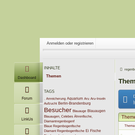
Anmelden oder registrieren
INHALTE
regenb
Themen
Dashboard
Them
TAGS
Forum
Aquarium
.
Anreicherung
Aru
Aru-Inseln
Berlin-Brandenburg
Aufzucht
Besucher
Blauaugen
Blauauge
Blauaugen, Celebes Ährenfische,
Them
LinkUs
Diamantregenbogenf
Thema
Blaue Regenbogenfische
Ei
Fische
Diamant Regenbogenfische