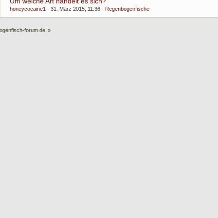
Um welche Art handelt es sich?
honeycocaine1
31. März 2015, 11:36
Regenbogenfische
ogenfisch-forum.de
»