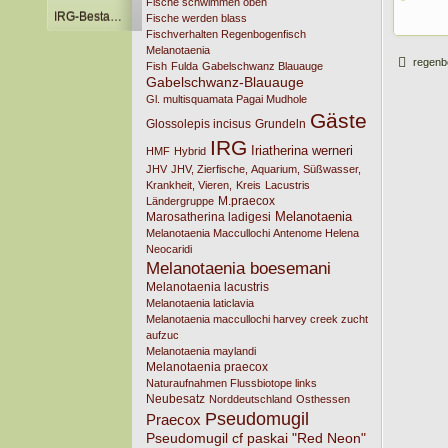
Fische schwimmen oben
IRG-Bestandsliste
Fische werden blass
Fischverhalten Regenbogenfisch
Melanotaenia
regenb
Fish
Fulda
Gabelschwanz Blauauge
Gabelschwanz-Blauauge
Gl. multisquamata Pagai Mudhole
Gäste
Glossolepis incisus
Grundeln
IRG
Iriatherina werneri
HMF
Hybrid
JHV
JHV, Zierfische, Aquarium, Süßwasser,
Krankheit, Vieren,
Kreis
Lacustris
M.praecox
Ländergruppe
Melanotaenia
Marosatherina ladigesi
Melanotaenia Maccullochi Antenome Helena
Neocaridi
Melanotaenia boesemani
Melanotaenia lacustris
Melanotaenia laticlavia
Melanotaenia maccullochi harvey creek zucht
aufzuc
Melanotaenia maylandi
Melanotaenia praecox
Naturaufnahmen Flussbiotope links
Neubesatz
Norddeutschland
Osthessen
Pseudomugil
Praecox
Pseudomugil cf paskai "Red Neon"