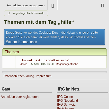
Anmelden oder registrieren
regenbogenfisch-forum.de
Themen mit dem Tag „hilfe“
Diese Seite verwendet Cookies. Durch die Nutzung unserer Seite
erklären Sie sich damit einverstanden, dass wir Cookies setzen.
Weitere Informationen
Themen
Um welche Art handelt es sich?
dsrep
25. April 2015, 06:50
Regenbogenfische
Datenschutzerklärung
Impressum
Gast
IRG im Netz
Anmelden oder registrieren
IRG-Online
IRG-Nederland
IRG-Schweiz
IRG-Bayern