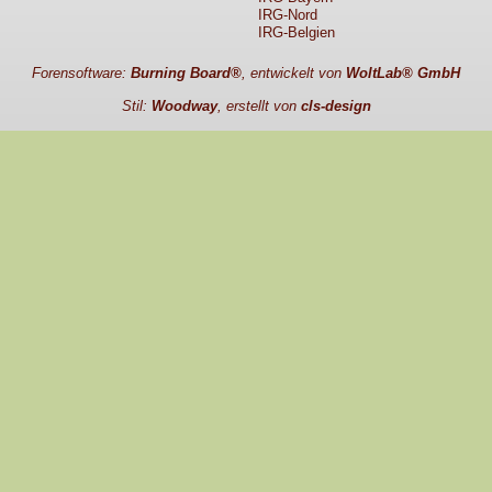
IRG-Nord
IRG-Belgien
Forensoftware:
Burning Board®
, entwickelt von
WoltLab® GmbH
Stil:
Woodway
, erstellt von
cls-design