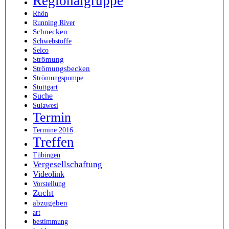
Regionalgruppe
Rhön
Running River
Schnecken
Schwebstoffe
Selco
Strömung
Strömungsbecken
Strömungspumpe
Stuttgart
Suche
Sulawesi
Termin
Termine 2016
Treffen
Tübingen
Vergesellschaftung
Videolink
Vorstellung
Zucht
abzugeben
art
bestimmung