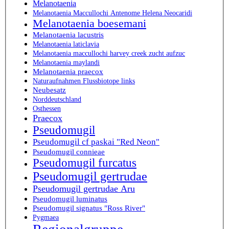
Melanotaenia
Melanotaenia Maccullochi Antenome Helena Neocaridi
Melanotaenia boesemani
Melanotaenia lacustris
Melanotaenia laticlavia
Melanotaenia maccullochi harvey creek zucht aufzuc
Melanotaenia maylandi
Melanotaenia praecox
Naturaufnahmen Flussbiotope links
Neubesatz
Norddeutschland
Osthessen
Praecox
Pseudomugil
Pseudomugil cf paskai "Red Neon"
Pseudomugil connieae
Pseudomugil furcatus
Pseudomugil gertrudae
Pseudomugil gertrudae Aru
Pseudomugil luminatus
Pseudomugil signatus "Ross River"
Pygmaea