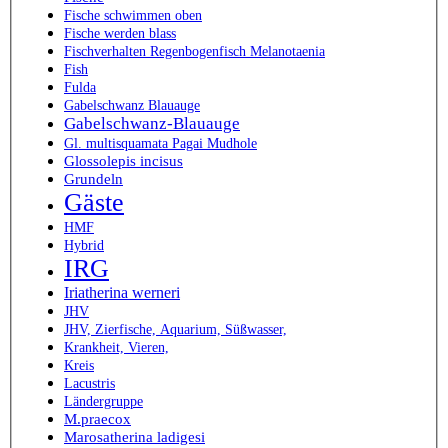
Fische schwimmen oben
Fische werden blass
Fischverhalten Regenbogenfisch Melanotaenia
Fish
Fulda
Gabelschwanz Blauauge
Gabelschwanz-Blauauge
Gl. multisquamata Pagai Mudhole
Glossolepis incisus
Grundeln
Gäste
HMF
Hybrid
IRG
Iriatherina werneri
JHV
JHV, Zierfische, Aquarium, Süßwasser,
Krankheit, Vieren,
Kreis
Lacustris
Ländergruppe
M.praecox
Marosatherina ladigesi