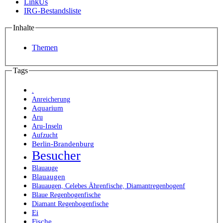
LinkUs
IRG-Bestandsliste
Inhalte
Themen
Tags
.
Anreicherung
Aquarium
Aru
Aru-Inseln
Aufzucht
Berlin-Brandenburg
Besucher
Blauauge
Blauaugen
Blauaugen, Celebes Ährenfische, Diamantregenbogenf
Blaue Regenbogenfische
Diamant Regenbogenfische
Ei
Fische