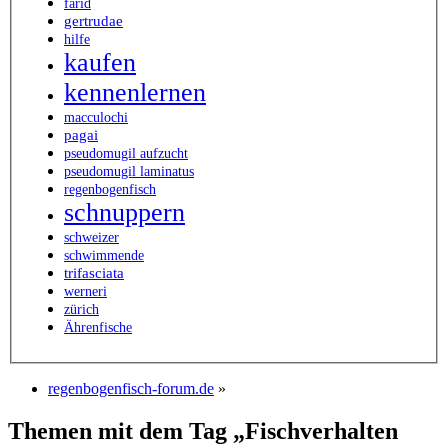
farid
gertrudae
hilfe
kaufen
kennenlernen
macculochi
pagai
pseudomugil aufzucht
pseudomugil laminatus
regenbogenfisch
schnuppern
schweizer
schwimmende
trifasciata
werneri
zürich
Ährenfische
regenbogenfisch-forum.de
»
Themen mit dem Tag „Fischverhalten