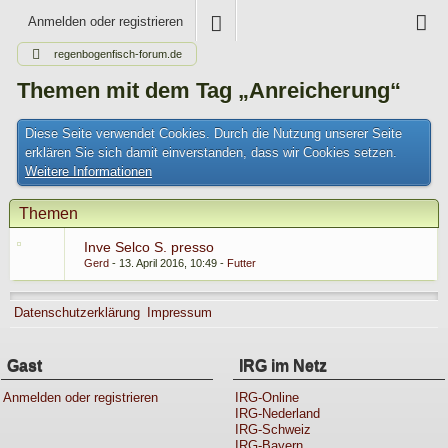
Anmelden oder registrieren
regenbogenfisch-forum.de
Themen mit dem Tag „Anreicherung“
Diese Seite verwendet Cookies. Durch die Nutzung unserer Seite
erklären Sie sich damit einverstanden, dass wir Cookies setzen.
Weitere Informationen
Themen
Inve Selco S. presso
Gerd
13. April 2016, 10:49
Futter
Datenschutzerklärung
Impressum
Gast
IRG im Netz
Anmelden oder registrieren
IRG-Online
IRG-Nederland
IRG-Schweiz
IRG-Bayern