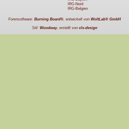
IRG-Nord
IRG-Belgien
Forensoftware:
Burning Board®
, entwickelt von
WoltLab® GmbH
Stil:
Woodway
, erstellt von
cls-design