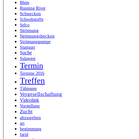
Rhön
Running River
Schnecken
Schwebstoffe
Selco
Strömung
Strömungsbecken
Strömungspumpe
Stuttgart
Suche
Sulawesi
Termin
Termine 2016
Treffen
Tübingen
Vergesellschaftung
Videolink
Vorstellung
Zucht
abzugeben
art
bestimmung
farid