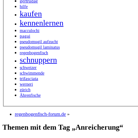
gertrudae
hilfe
kaufen
kennenlernen
macculochi
pagai
pseudomugil aufzucht
pseudomugil laminatus
regenbogenfisch
schnuppern
schweizer
schwimmende
trifasciata
werneri
zürich
Ährenfische
regenbogenfisch-forum.de
»
Themen mit dem Tag „Anreicherung“