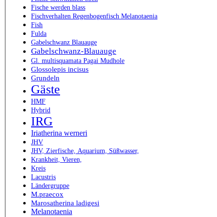
Fische werden blass
Fischverhalten Regenbogenfisch Melanotaenia
Fish
Fulda
Gabelschwanz Blauauge
Gabelschwanz-Blauauge
Gl. multisquamata Pagai Mudhole
Glossolepis incisus
Grundeln
Gäste
HMF
Hybrid
IRG
Iriatherina werneri
JHV
JHV, Zierfische, Aquarium, Süßwasser,
Krankheit, Vieren,
Kreis
Lacustris
Ländergruppe
M.praecox
Marosatherina ladigesi
Melanotaenia