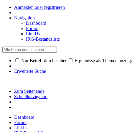
Anmelden oder registrieren
Navigation
Dashboard
Forum
LinkUs
IRG-Bestandsliste
Nur Betreff durchsuchen
Ergebnisse als Themen anzeig
Erweiterte Suche
Zum Seitenende
Schnellnavigation
Dashboard
Forum
LinkUs