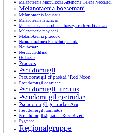
Melanotaenia Maccullochi Antenome Helena Neocaridi
Melanotaenia boesemani
Melanotaenia lacustris
Melanotaenia laticlavia
Melanotaenia maccullochi harvey creek zucht aufzuc
Melanotaenia maylandi
Melanotaenia praecox
Naturaufnahmen Flussbiotope links
Neubesatz
Norddeutschland
Osthessen
Praecox
Pseudomugil
Pseudomugil cf paskai "Red Neon"
Pseudomugil connieae
Pseudomugil furcatus
Pseudomugil gertrudae
Pseudomugil gertrudae Aru
Pseudomugil luminatus
Pseudomugil signatus "Ross River"
Pygmaea
Regionalgruppe