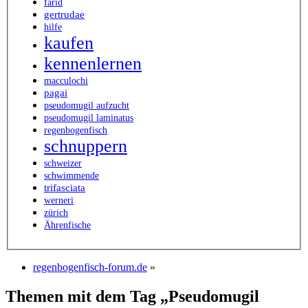
farid
gertrudae
hilfe
kaufen
kennenlernen
macculochi
pagai
pseudomugil aufzucht
pseudomugil laminatus
regenbogenfisch
schnuppern
schweizer
schwimmende
trifasciata
werneri
zürich
Ährenfische
regenbogenfisch-forum.de
»
Themen mit dem Tag „Pseudomugil