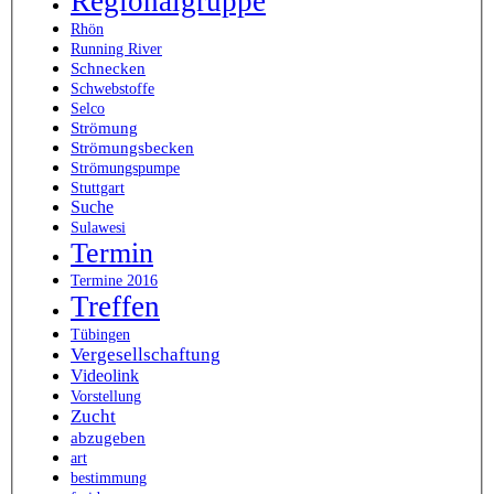
Regionalgruppe
Rhön
Running River
Schnecken
Schwebstoffe
Selco
Strömung
Strömungsbecken
Strömungspumpe
Stuttgart
Suche
Sulawesi
Termin
Termine 2016
Treffen
Tübingen
Vergesellschaftung
Videolink
Vorstellung
Zucht
abzugeben
art
bestimmung