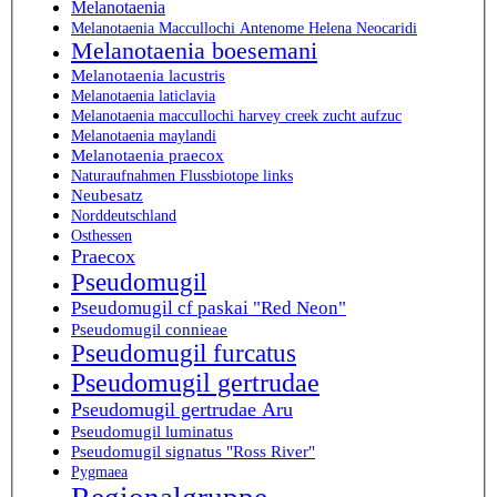
Melanotaenia
Melanotaenia Maccullochi Antenome Helena Neocaridi
Melanotaenia boesemani
Melanotaenia lacustris
Melanotaenia laticlavia
Melanotaenia maccullochi harvey creek zucht aufzuc
Melanotaenia maylandi
Melanotaenia praecox
Naturaufnahmen Flussbiotope links
Neubesatz
Norddeutschland
Osthessen
Praecox
Pseudomugil
Pseudomugil cf paskai "Red Neon"
Pseudomugil connieae
Pseudomugil furcatus
Pseudomugil gertrudae
Pseudomugil gertrudae Aru
Pseudomugil luminatus
Pseudomugil signatus "Ross River"
Pygmaea