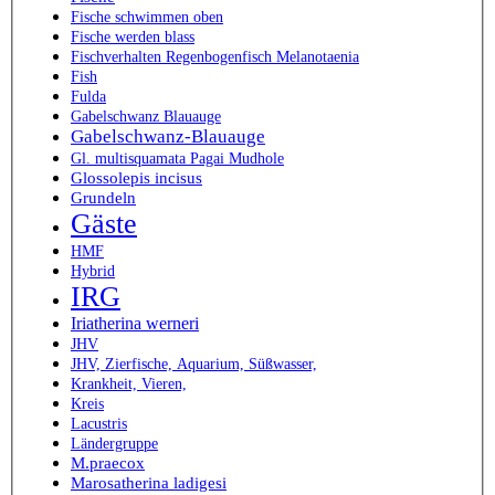
Fische schwimmen oben
Fische werden blass
Fischverhalten Regenbogenfisch Melanotaenia
Fish
Fulda
Gabelschwanz Blauauge
Gabelschwanz-Blauauge
Gl. multisquamata Pagai Mudhole
Glossolepis incisus
Grundeln
Gäste
HMF
Hybrid
IRG
Iriatherina werneri
JHV
JHV, Zierfische, Aquarium, Süßwasser,
Krankheit, Vieren,
Kreis
Lacustris
Ländergruppe
M.praecox
Marosatherina ladigesi