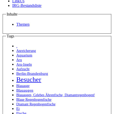
LinkUs
IRG-Bestandsliste
Inhalte
Themen
Tags
.
Anreicherung
Aquarium
Aru
Aru-Inseln
Aufzucht
Berlin-Brandenburg
Besucher
Blauauge
Blauaugen
Blauaugen, Celebes Ährenfische, Diamantregenbogenf
Blaue Regenbogenfische
Diamant Regenbogenfische
Ei
Fische