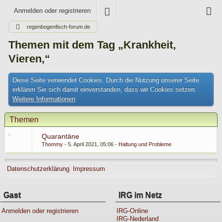
Anmelden oder registrieren
regenbogenfisch-forum.de
Themen mit dem Tag „Krankheit,
Vieren,“
Diese Seite verwendet Cookies. Durch die Nutzung unserer Seite
erklären Sie sich damit einverstanden, dass wir Cookies setzen.
Weitere Informationen
Themen
Quarantäne
Thommy
5. April 2021, 05:06
Haltung und Probleme
Datenschutzerklärung
Impressum
Gast
IRG im Netz
Anmelden oder registrieren
IRG-Online
IRG-Nederland