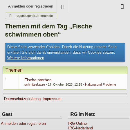
Anmelden oder registrieren
regenbogenfisch-forum.de
Themen mit dem Tag „Fische
schwimmen oben“
Diese Seite verwendet Cookies. Durch die Nutzung unserer Seite
erklären Sie sich damit einverstanden, dass wir Cookies setzen.
Weitere Informationen
Themen
Fische sterben
schmitzekatze
17. Oktober 2023, 12:15
Haltung und Probleme
Datenschutzerklärung
Impressum
Gast
IRG im Netz
Anmelden oder registrieren
IRG-Online
IRG-Nederland