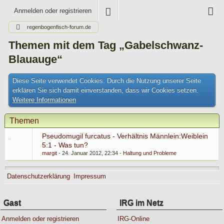
Anmelden oder registrieren
regenbogenfisch-forum.de
Themen mit dem Tag „Gabelschwanz-
Blauauge“
Diese Seite verwendet Cookies. Durch die Nutzung unserer Seite
erklären Sie sich damit einverstanden, dass wir Cookies setzen.
Weitere Informationen
Themen
Pseudomugil furcatus - Verhältnis Männlein:Weiblein
5:1 - Was tun?
margit
24. Januar 2012, 22:34
Haltung und Probleme
Datenschutzerklärung
Impressum
Gast
IRG im Netz
Anmelden oder registrieren
IRG-Online