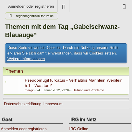
Anmelden oder registrieren
regenbogenfisch-forum.de
Themen mit dem Tag „Gabelschwanz-
Blauauge“
Diese Seite verwendet Cookies. Durch die Nutzung unserer Seite
erklären Sie sich damit einverstanden, dass wir Cookies setzen.
Weitere Informationen
Themen
Pseudomugil furcatus - Verhältnis Männlein:Weiblein
5:1 - Was tun?
margit
24. Januar 2012, 22:34
Haltung und Probleme
Datenschutzerklärung
Impressum
Gast
IRG im Netz
Anmelden oder registrieren
IRG-Online