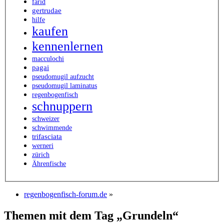
farid
gertrudae
hilfe
kaufen
kennenlernen
macculochi
pagai
pseudomugil aufzucht
pseudomugil laminatus
regenbogenfisch
schnuppern
schweizer
schwimmende
trifasciata
werneri
zürich
Ährenfische
regenbogenfisch-forum.de
»
Themen mit dem Tag „Grundeln“