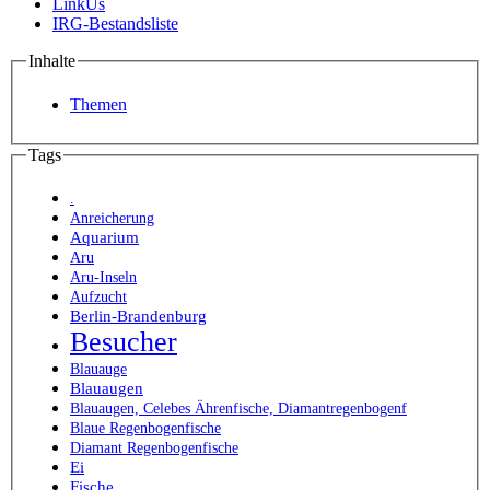
LinkUs
IRG-Bestandsliste
Inhalte
Themen
Tags
.
Anreicherung
Aquarium
Aru
Aru-Inseln
Aufzucht
Berlin-Brandenburg
Besucher
Blauauge
Blauaugen
Blauaugen, Celebes Ährenfische, Diamantregenbogenf
Blaue Regenbogenfische
Diamant Regenbogenfische
Ei
Fische