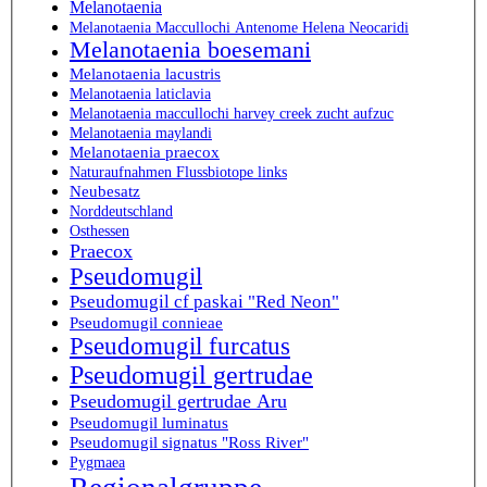
Melanotaenia
Melanotaenia Maccullochi Antenome Helena Neocaridi
Melanotaenia boesemani
Melanotaenia lacustris
Melanotaenia laticlavia
Melanotaenia maccullochi harvey creek zucht aufzuc
Melanotaenia maylandi
Melanotaenia praecox
Naturaufnahmen Flussbiotope links
Neubesatz
Norddeutschland
Osthessen
Praecox
Pseudomugil
Pseudomugil cf paskai "Red Neon"
Pseudomugil connieae
Pseudomugil furcatus
Pseudomugil gertrudae
Pseudomugil gertrudae Aru
Pseudomugil luminatus
Pseudomugil signatus "Ross River"
Pygmaea