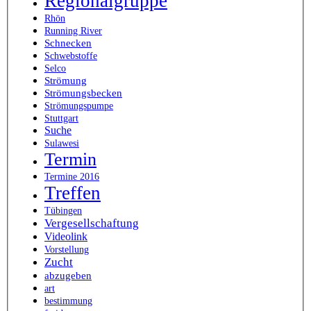
Regionalgruppe
Rhön
Running River
Schnecken
Schwebstoffe
Selco
Strömung
Strömungsbecken
Strömungspumpe
Stuttgart
Suche
Sulawesi
Termin
Termine 2016
Treffen
Tübingen
Vergesellschaftung
Videolink
Vorstellung
Zucht
abzugeben
art
bestimmung