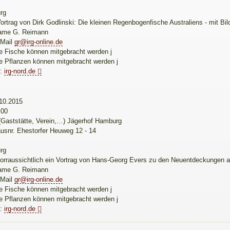
9
rg
rtrag von Dirk Godlinski: Die kleinen Regenbogenfische Australiens - mit Bil
ame G. Reimann
-Mail
gr@irg-online.de
te Fische können mitgebracht werden j
te Pflanzen können mitgebracht werden j
e:
irg-nord.de
10.2015
:00
(Gaststätte, Verein,…) Jägerhof Hamburg
usnr. Ehestorfer Heuweg 12 - 14
9
rg
rraussichtlich ein Vortrag von Hans-Georg Evers zu den Neuentdeckungen a
ame G. Reimann
-Mail
gr@irg-online.de
te Fische können mitgebracht werden j
te Pflanzen können mitgebracht werden j
e:
irg-nord.de