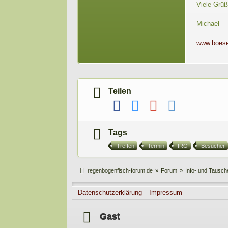
Viele Grü
Michael
www.boes
Teilen
Tags
Treffen
Termin
IRG
Besucher
regenbogenfisch-forum.de
»
Forum
»
Info- und Tausc
Datenschutzerklärung
Impressum
Gast