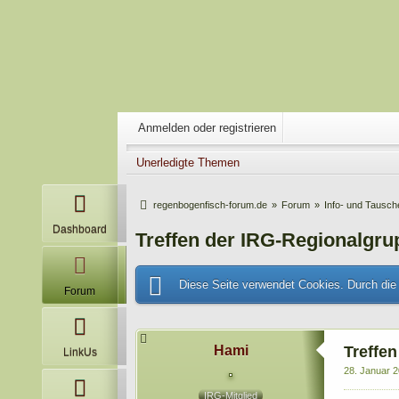
Anmelden oder registrieren
Unerledigte Themen
regenbogenfisch-forum.de
»
Forum
»
Info- und Tausc
Dashboard
Treffen der IRG-Regionalgru
Diese Seite verwendet Cookies. Durch die 
Forum
Hami
Treffe
LinkUs
28. Januar 2
IRG-Mitglied