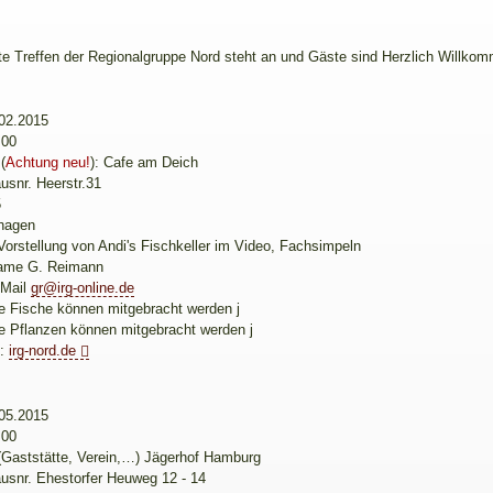
e Treffen der Regionalgruppe Nord steht an und Gäste sind Herzlich Willk
02.2015
:00
(
Achtung neu!
): Cafe am Deich
usnr. Heerstr.31
5
hagen
orstellung von Andi's Fischkeller im Video, Fachsimpeln
ame G. Reimann
-Mail
gr@irg-online.de
te Fische können mitgebracht werden j
te Pflanzen können mitgebracht werden j
e:
irg-nord.de
05.2015
:00
(Gaststätte, Verein,…) Jägerhof Hamburg
usnr. Ehestorfer Heuweg 12 - 14