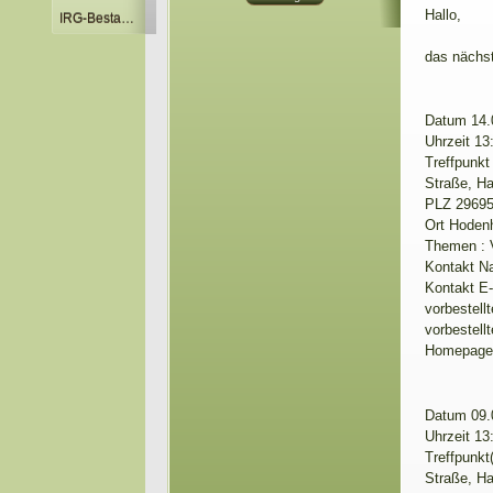
Hallo,
IRG-Bestandsliste
das nächst
Datum 14.
Uhrzeit 13
Treffpunkt 
Straße, Ha
PLZ 2969
Ort Hoden
Themen : V
Kontakt N
Kontakt E
vorbestell
vorbestell
Homepag
Datum 09.
Uhrzeit 13
Treffpunkt
Straße, Ha