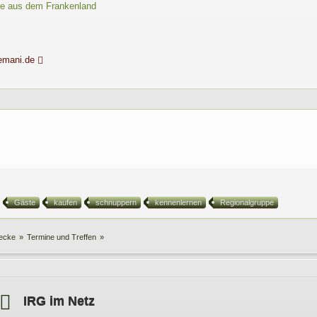
ße aus dem Frankenland
emani.de
Gäste
kaufen
schnuppern
kennenlernen
Regionalgruppe
hecke
»
Termine und Treffen
»
IRG im Netz