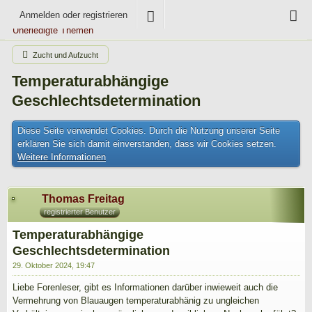
Anmelden oder registrieren
Unerledigte Themen
Zucht und Aufzucht
Temperaturabhängige
Geschlechtsdetermination
Diese Seite verwendet Cookies. Durch die Nutzung unserer Seite
erklären Sie sich damit einverstanden, dass wir Cookies setzen.
Weitere Informationen
Thomas Freitag
registrierter Benutzer
Temperaturabhängige
Geschlechtsdetermination
29. Oktober 2024, 19:47
Liebe Forenleser, gibt es Informationen darüber inwieweit auch die
Vermehrung von Blauaugen temperaturabhänig zu ungleichen