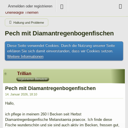
Anmelden oder registrieren
Unerledigte Themen
Haltung und Probleme
Pech mit Diamantregenbogenfischen
Diese Seite verwendet Cookies. Durch die Nutzung unserer Seite
erklären Sie sich damit einverstanden, dass wir Cookies setzen.
Weitere Informationen
Trillian
registrierter Benutzer
Pech mit Diamantregenbogenfischen
14. Januar 2026, 18:10
Hallo,
ich pflege in meinem 260 l Becken seit Herbst
Diamantregenbogenfische Melanotaenia praecox. Ich finde diese
Fische wunderschön und sie sind auch aktiv im Becken, fressen gut,