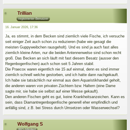
Trillian
registrierter Benutzer
16. Januar 2026, 17:36
Ja, es stimmt, in dem Becken sind ziemlich viele Fische, ich versuche
seit einiger Zeit auch schon zu reduzieren (habe wie gesagt die
meisten Guppyweibchen rausgeholt). Und es sind ja auch fast alles
ziemlich kleine Arten, nur die beiden Antennenwelse sind schon recht
groß. Das Becken an sich läuft mit fast diesem Besatz (ausser den
Regenbogenfischen) auch schon seit 5 Jahren stabil.
Die Praecox waren eigentlich nie 15 auf einmal, denn es sind immer
ziemlich schnell welche gestorben, und ich hatte dann nachgekauft.
Ich habe sie tatsächlich nur einmal aus dem Aquaristikhandel geholt,
die anderen waren von privaten Züchtern bzw. Haltern (eine Dame
sagte mir, sie habe sie selbst auf einer Messe gekauft).
Den anderen Fischen geht es gut, keine Krankheitsanzeichen. Kann es
sein, dass Diamantregenbogenfische generell eher empfindlich und
anfällig sind, z.B. bei Stress durch Umsetzen oder Wasserwechsel?
Wolfgang S
IRG-Mitglied