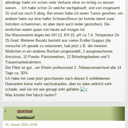
allerdings hatte ich schon viele Verluste ohne so richtig zu wissen
warum.... Ich habe schon 2x welche nachgekauft, und von insgesamt
15 sind nur noch 5 übrig. Bei einem habe ich einen Tumor gesehen, ein
anderer hatte nur eine halbe Schwanzflosse (er konnte damit zwar
trotzdem schwimmen, ist aber dann auch leider gestorben). Die
restlichen waren quasi von heute auf morgen tot.
Die Wasserwerte liegen bei GH 13, KH 10, pH ca 7,4, Temperatur 24-
25 Grad. Weiterer Besatz besteht aus vielen Endler Guppys (da
versuche ich gerade zu reduzieren, hab jetzt z.B. die meisten
Weibchen in ein anderes Becken umgesiedelt, 2 ausgewachsene
Ancistrus, 10 Panda- Panzerwelsen, 12 Bitterlingsbarben und 5
Trauermantelsalmlern.
Der Filter ist gut , ein Eheim professionel 3 .Teilwasserwechsel alle 14
Tage ca. 30%
Ich habe mir zwar jetzt geschworen nach diesen 5 verbliebenen
Diamanten keine mehr nachzukaufen, aber es wäre wirklich sehr
schade, weil sie mir wie gesagt sehr gefallen
Was könnte hier falsch laufen?
gunnar
RFF-Team
15. Januar 2026, 19:59